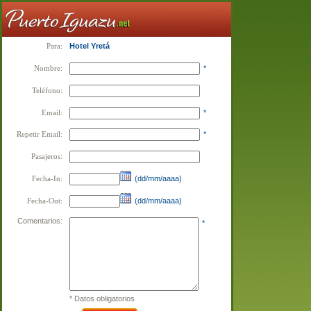
Para:
Hotel Yretá
Nombre:
*
Teléfono:
Email:
*
Repetir Email:
*
Pasajeros:
Fecha-In:
(dd/mm/aaaa)
Fecha-Out:
(dd/mm/aaaa)
Comentarios:
*
* Datos obligatorios