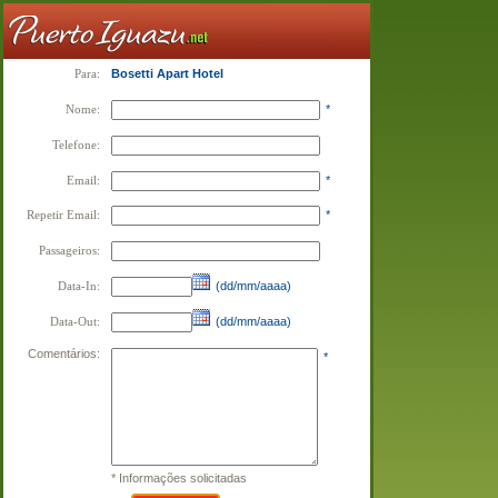
Para:
Bosetti Apart Hotel
Nome:
*
Telefone:
Email:
*
Repetir Email:
*
Passageiros:
Data-In:
(dd/mm/aaaa)
Data-Out:
(dd/mm/aaaa)
Comentários:
*
* Informações solicitadas