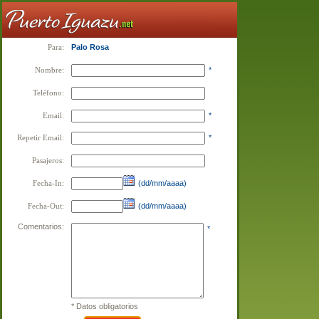
Para:
Palo Rosa
Nombre:
*
Teléfono:
Email:
*
Repetir Email:
*
Pasajeros:
Fecha-In:
(dd/mm/aaaa)
Fecha-Out:
(dd/mm/aaaa)
Comentarios:
*
* Datos obligatorios