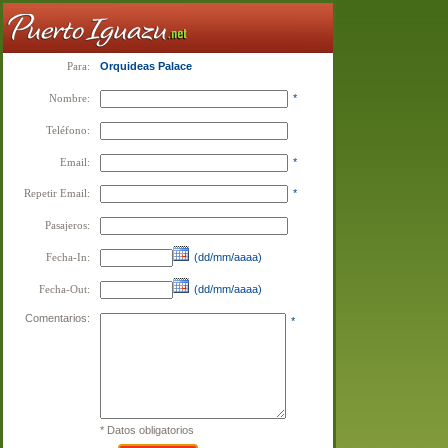
Para:
Orquideas Palace
Nombre:
*
Teléfono:
Email:
*
Repetir Email:
*
Pasajeros:
Fecha-In:
(dd/mm/aaaa)
Fecha-Out:
(dd/mm/aaaa)
Comentarios:
*
* Datos obligatorios