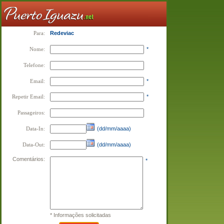
Para:
Redeviac
Nome:
*
Telefone:
Email:
*
Repetir Email:
*
Passageiros:
Data-In:
(dd/mm/aaaa)
Data-Out:
(dd/mm/aaaa)
Comentários:
*
* Informações solicitadas