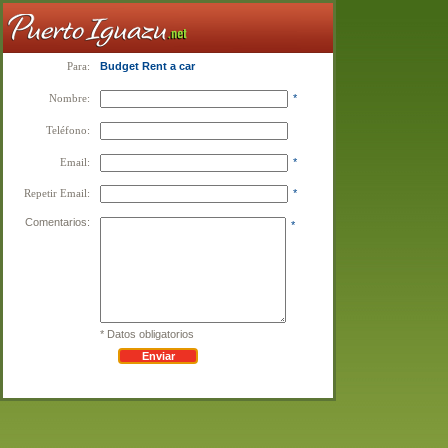
Para:
Budget Rent a car
Nombre:
*
Teléfono:
Email:
*
Repetir Email:
*
Comentarios:
*
* Datos obligatorios