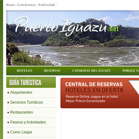
Home
|
Contáctenos
|
Publicidad
|
HOTELES
RESERVAS
CATARATAS DEL IGUAZU
PARQUE N
GUÍA TURÍSTICA
Alojamientos
Servicios Turisticos
Restaurantes
Paseos y Actividades
Como Llegar