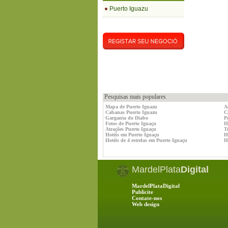
Puerto Iguazu
Pesquisas mais populares
Mapa de Puerto Iguazu
A
Cabanas Puerto Iguazu
C
Garganta do Diabo
P
Fotos de Puerto Iguaçu
H
Atrações Puerto Iguaçu
T
Hotéis em Puerto Iguaçu
H
Hotéis de 4 estrelas em Puerto Iguaçu
H
MardelPlata
Digital
MardelPlataDigital
Publicite
Contate-nos
Web design