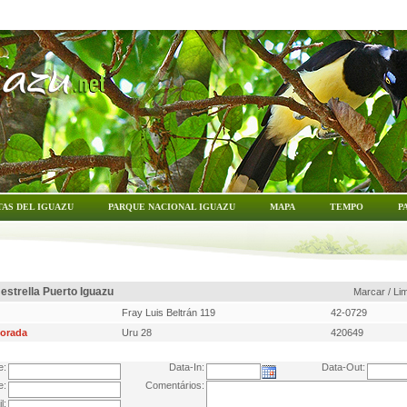
TAS DEL IGUAZU
PARQUE NACIONAL IGUAZU
MAPA
TEMPO
P
 estrella Puerto Iguazu
Marcar / Li
Fray Luis Beltrán 119
42-0729
lorada
Uru 28
420649
e:
Data-In:
Data-Out:
e:
Comentários:
l: