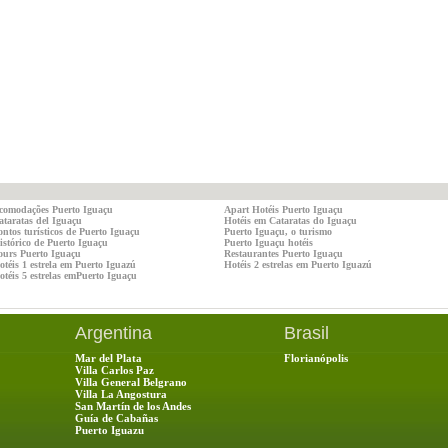
comodações Puerto Iguaçu
Apart Hotéis Puerto Iguaçu
ataratas del Iguaçu
Hotéis em Cataratas do Iguaçu
ontos turísticos de Puerto Iguaçu
Puerto Iguaçu, o turismo
istórico de Puerto Iguaçu
Puerto Iguaçu hotéis
ours Puerto Iguaçu
Restaurantes Puerto Iguaçu
otéis 1 estrela em Puerto Iguazú
Hotéis 2 estrelas em Puerto Iguazú
otéis 5 estrelas emPuerto Iguaçu
Argentina
Brasil
Mar del Plata
Florianópolis
Villa Carlos Paz
Villa General Belgrano
Villa La Angostura
San Martín de los Andes
Guía de Cabañas
Puerto Iguazu