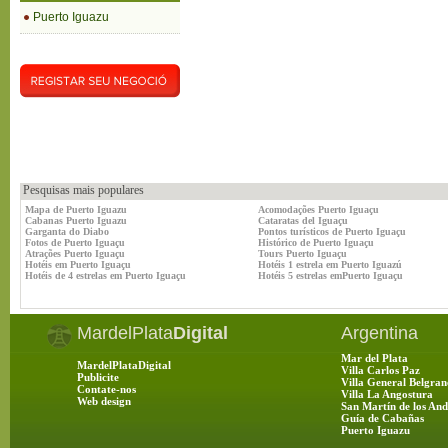
Puerto Iguazu
Pesquisas mais populares
Mapa de Puerto Iguazu
Acomodações Puerto Iguaçu
Cabanas Puerto Iguazu
Cataratas del Iguaçu
Garganta do Diabo
Pontos turísticos de Puerto Iguaçu
Fotos de Puerto Iguaçu
Histórico de Puerto Iguaçu
Atrações Puerto Iguaçu
Tours Puerto Iguaçu
Hotéis em Puerto Iguaçu
Hotéis 1 estrela em Puerto Iguazú
Hotéis de 4 estrelas em Puerto Iguaçu
Hotéis 5 estrelas emPuerto Iguaçu
MardelPlata
Digital
Argentina
Mar del Plata
MardelPlataDigital
Villa Carlos Paz
Publicite
Villa General Belgran
Contate-nos
Villa La Angostura
Web design
San Martín de los And
Guía de Cabañas
Puerto Iguazu