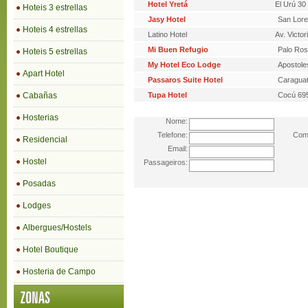
Hotel Yretá
El Urú 30
Hoteis 3 estrellas
Jasy Hotel
San Lor
Hoteis 4 estrellas
Latino Hotel
Av. Victo
Mi Buen Refugio
Palo Ros
Hoteis 5 estrellas
My Hotel Eco Lodge
Apostole
Apart Hotel
Passaros Suite Hotel
Caraguat
Cabañas
Tupa Hotel
Cocú 69
Hosterias
Nome:
Telefone:
Come
Residencial
Email:
Hostel
Passageiros:
Posadas
Lodges
Albergues/Hostels
Hotel Boutique
Hosteria de Campo
ZONAS