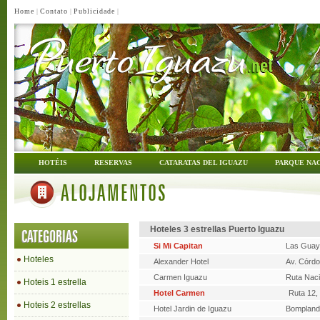
Home
|
Contato
|
Publicidade
|
HOTÉIS
RESERVAS
CATARATAS DEL IGUAZU
PARQUE NA
ALOJAMENTOS
Hoteles 3 estrellas Puerto Iguazu
CATEGORIAS
Si Mi Capitan
Las Guay
Hoteles
Alexander Hotel
Av. Córd
Carmen Iguazu
Ruta Naci
Hoteis 1 estrella
Hotel Carmen
Ruta 12,
Hoteis 2 estrellas
Hotel Jardin de Iguazu
Bompland