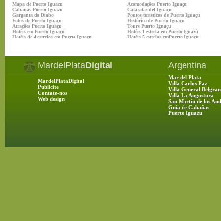
Mapa de Puerto Iguazu
Acomodações Puerto Iguaçu
Cabanas Puerto Iguazu
Cataratas del Iguaçu
Garganta do Diabo
Pontos turísticos de Puerto Iguaçu
Fotos de Puerto Iguaçu
Histórico de Puerto Iguaçu
Atrações Puerto Iguaçu
Tours Puerto Iguaçu
Hotéis em Puerto Iguaçu
Hotéis 1 estrela em Puerto Iguazú
Hotéis de 4 estrelas em Puerto Iguaçu
Hotéis 5 estrelas emPuerto Iguaçu
MardelPlata
Digital
Argentina
Mar del Plata
MardelPlataDigital
Villa Carlos Paz
Publicite
Villa General Belgran
Contate-nos
Villa La Angostura
Web design
San Martín de los And
Guía de Cabañas
Puerto Iguazu