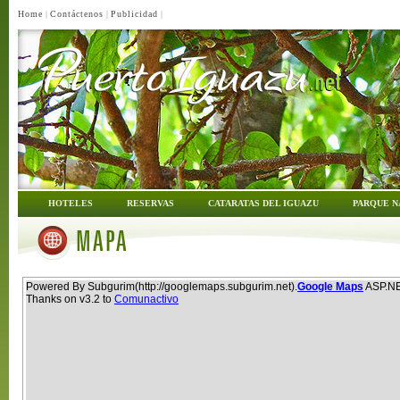
Home
|
Contáctenos
|
Publicidad
|
HOTELES
RESERVAS
CATARATAS DEL IGUAZU
PARQUE N
MAPA