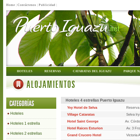
Home
|
Contáctenos
|
Publicidad
|
HOTELES
RESERVAS
CATARATAS DEL IGUAZU
PARQUE N
ALOJAMIENTOS
Hoteles 4 estrellas Puerto Iguazu
CATEGORÍAS
Yvy Hotel de Selva
Reserva 
Hoteles
Village Cataratas
Selva Ir
Hotel Saint George
Av. Córd
Hoteles 1 estrella
Hotel Raices Esturion
Av. 3 Fr
Hoteles 2 estrellas
Grand Crucero Hotel
Victoria 