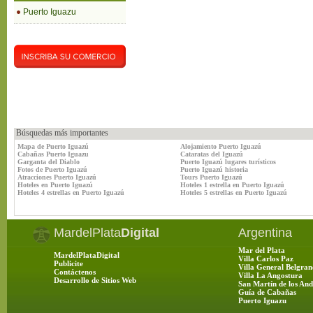
Puerto Iguazu
Búsquedas más importantes
Mapa de Puerto Iguazú
Alojamiento Puerto Iguazú
Cabañas Puerto Iguazu
Cataratas del Iguazú
Garganta del Diablo
Puerto Iguazú lugares turísticos
Fotos de Puerto Iguazú
Puerto Iguazú historia
Atracciones Puerto Iguazú
Tours Puerto Iguazú
Hoteles en Puerto Iguazú
Hoteles 1 estrella en Puerto Iguazú
Hoteles 4 estrellas en Puerto Iguazú
Hoteles 5 estrellas en Puerto Iguazú
MardelPlata
Digital
Argentina
Mar del Plata
MardelPlataDigital
Villa Carlos Paz
Publicite
Villa General Belgran
Contáctenos
Villa La Angostura
Desarrollo de Sitios Web
San Martín de los And
Guía de Cabañas
Puerto Iguazu