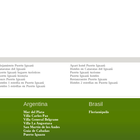
lojamiento Puerto Iguazú
Apart hotel Puerto Iguazú
ataratas del Iguazú
Hoteles en Cataratas del Iguazú
uerto Iguazú lugares turísticos
Puerto Iguazú turismo
uerto Iguazú historia
Puerto Iguazú hoteles
ours Puerto Iguazú
Restaurantes Puerto Iguazu
oteles 1 estrella en Puerto Iguazú
Hoteles 2 estrellas en Puerto Iguazú
teles 5 estrellas en Puerto Iguazú
Argentina
Brasil
Mar del Plata
Florianópolis
Villa Carlos Paz
Villa General Belgrano
Villa La Angostura
San Martín de los Andes
Guía de Cabañas
Puerto Iguazu