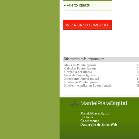
Puerto Iguazu
Búsquedas más importantes
Mapa de Puerto Iguazú
A
Cabañas Puerto Iguazu
C
Garganta del Diablo
P
Fotos de Puerto Iguazú
P
Atracciones Puerto Iguazú
T
Hoteles en Puerto Iguazú
H
Hoteles 4 estrellas en Puerto Iguazú
Ho
MardelPlata
Digital
MardelPlataDigital
Publicite
Contáctenos
Desarrollo de Sitios Web