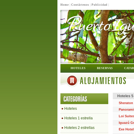
Home
|
Contáctenos
|
Publicidad
|
HOTELES
RESERVAS
CATAR
ALOJAMIENTOS
Hoteles 5
CATEGORÍAS
Sheraton
Hoteles
Panorami
Loi Suite
Hoteles 1 estrella
Iguazú G
Hoteles 2 estrellas
Exe Hotel