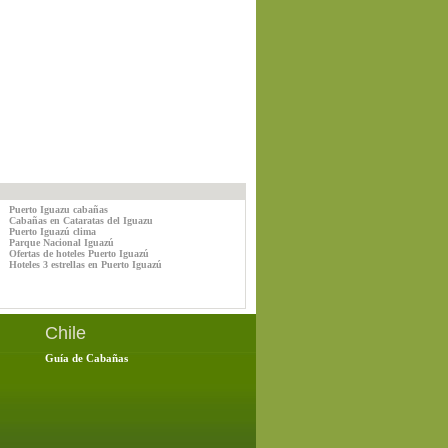
Puerto Iguazu cabañas
Cabañas en Cataratas del Iguazu
Puerto Iguazú clima
Parque Nacional Iguazú
Ofertas de hoteles Puerto Iguazú
Hoteles 3 estrellas en Puerto Iguazú
Chile
Guía de Cabañas