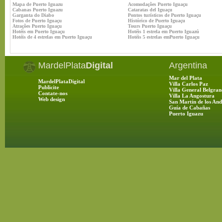
Mapa de Puerto Iguazu
Acomodações Puerto Iguaçu
Cabanas Puerto Iguazu
Cataratas del Iguaçu
Garganta do Diabo
Pontos turísticos de Puerto Iguaçu
Fotos de Puerto Iguaçu
Histórico de Puerto Iguaçu
Atrações Puerto Iguaçu
Tours Puerto Iguaçu
Hotéis em Puerto Iguaçu
Hotéis 1 estrela em Puerto Iguazú
Hotéis de 4 estrelas em Puerto Iguaçu
Hotéis 5 estrelas emPuerto Iguaçu
MardelPlata
Digital
Argentina
Mar del Plata
MardelPlataDigital
Villa Carlos Paz
Publicite
Villa General Belgran
Contate-nos
Villa La Angostura
Web design
San Martín de los And
Guía de Cabañas
Puerto Iguazu