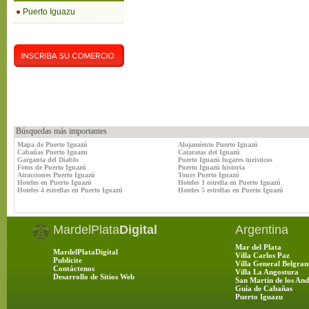
Puerto Iguazu
Búsquedas más importantes
Mapa de Puerto Iguazú
Alojamiento Puerto Iguazú
Cabañas Puerto Iguazu
Cataratas del Iguazú
Garganta del Diablo
Puerto Iguazú lugares turísticos
Fotos de Puerto Iguazú
Puerto Iguazú historia
Atracciones Puerto Iguazú
Tours Puerto Iguazú
Hoteles en Puerto Iguazú
Hoteles 1 estrella en Puerto Iguazú
Hoteles 4 estrellas en Puerto Iguazú
Hoteles 5 estrellas en Puerto Iguazú
MardelPlata
Digital
Argentina
Mar del Plata
MardelPlataDigital
Villa Carlos Paz
Publicite
Villa General Belgran
Contáctenos
Villa La Angostura
Desarrollo de Sitios Web
San Martín de los And
Guía de Cabañas
Puerto Iguazu