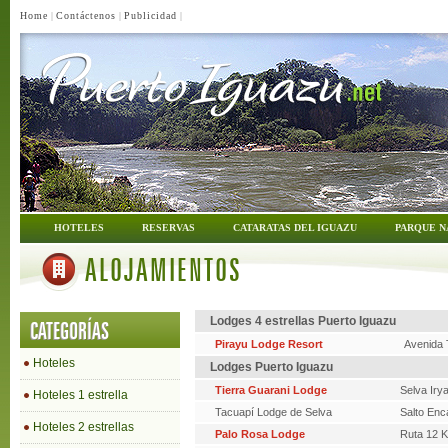
Home
|
Contáctenos
|
Publicidad
|
HOTELES
RESERVAS
CATARATAS DEL IGUAZU
PARQUE N
ALOJAMIENTOS
Lodges 4 estrellas Puerto Iguazu
CATEGORÍAS
Pirayu Lodge Resort
Avenida 
Hoteles
Lodges Puerto Iguazu
Tierra Guarani Lodge
Selva Iry
Hoteles 1 estrella
Tacuapí Lodge de Selva
Salto Enc
Hoteles 2 estrellas
Palo Rosa Lodge
Ruta 12 K