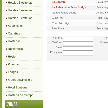
La Cantera
Selva Iry
Hoteles 3 estrellas
La Aldea de la Selva Lodge
Selva Iria
Hoteles 4 estrellas
Iguazú Jungle Lodge
Avenida H
Hoteles 5 estrellas
Cuña Piru
Ruta Prov
Caño 14 Lodge
Gdor. La
Apart Hotel
Palo Rosa
Selva Iria
Cabañas
Nombre:
Fe
Hosterias
Teléfono:
Coment
Email:
Residencial
Pasajeros:
Hostel
Posadas
Lodges
Albergues/Hostels
Hotel Boutique
Hosteria de Campo
ZONAS