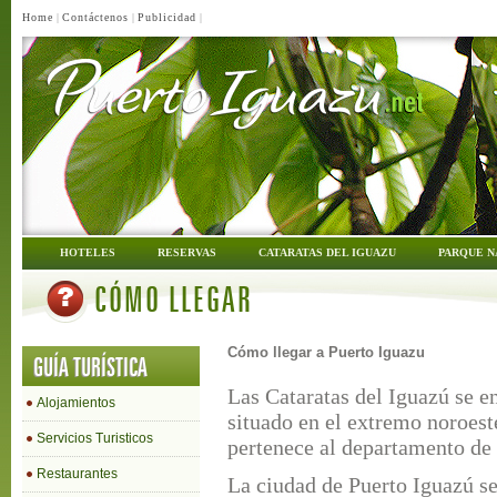
Home
|
Contáctenos
|
Publicidad
|
HOTELES
RESERVAS
CATARATAS DEL IGUAZU
PARQUE N
CÓMO LLEGAR
Cómo llegar a Puerto Iguazu
GUÍA TURÍSTICA
Las Cataratas del Iguazú se e
Alojamientos
situado en el extremo noroest
Servicios Turisticos
pertenece al departamento de
Restaurantes
La ciudad de Puerto Iguazú se