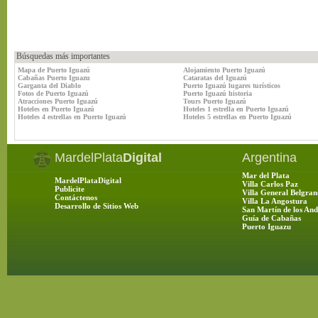
Búsquedas más importantes
Mapa de Puerto Iguazú
Alojamiento Puerto Iguazú
Cabañas Puerto Iguazu
Cataratas del Iguazú
Garganta del Diablo
Puerto Iguazú lugares turísticos
Fotos de Puerto Iguazú
Puerto Iguazú historia
Atracciones Puerto Iguazú
Tours Puerto Iguazú
Hoteles en Puerto Iguazú
Hoteles 1 estrella en Puerto Iguazú
Hoteles 4 estrellas en Puerto Iguazú
Hoteles 5 estrellas en Puerto Iguazú
MardelPlata
Digital
Argentina
Mar del Plata
MardelPlataDigital
Villa Carlos Paz
Publicite
Villa General Belgran
Contáctenos
Villa La Angostura
Desarrollo de Sitios Web
San Martín de los And
Guía de Cabañas
Puerto Iguazu