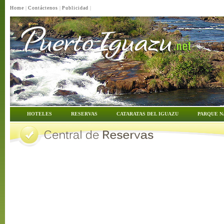
Home
|
Contáctenos
|
Publicidad
|
HOTELES
RESERVAS
CATARATAS DEL IGUAZU
PARQUE N