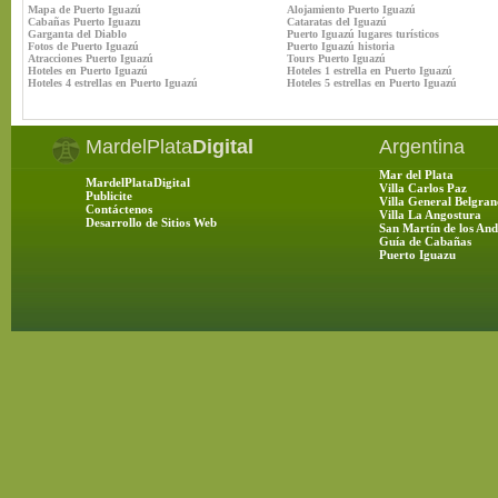
Mapa de Puerto Iguazú
Alojamiento Puerto Iguazú
Cabañas Puerto Iguazu
Cataratas del Iguazú
Garganta del Diablo
Puerto Iguazú lugares turísticos
Fotos de Puerto Iguazú
Puerto Iguazú historia
Atracciones Puerto Iguazú
Tours Puerto Iguazú
Hoteles en Puerto Iguazú
Hoteles 1 estrella en Puerto Iguazú
Hoteles 4 estrellas en Puerto Iguazú
Hoteles 5 estrellas en Puerto Iguazú
MardelPlata
Digital
Argentina
Mar del Plata
MardelPlataDigital
Villa Carlos Paz
Publicite
Villa General Belgran
Contáctenos
Villa La Angostura
Desarrollo de Sitios Web
San Martín de los And
Guía de Cabañas
Puerto Iguazu