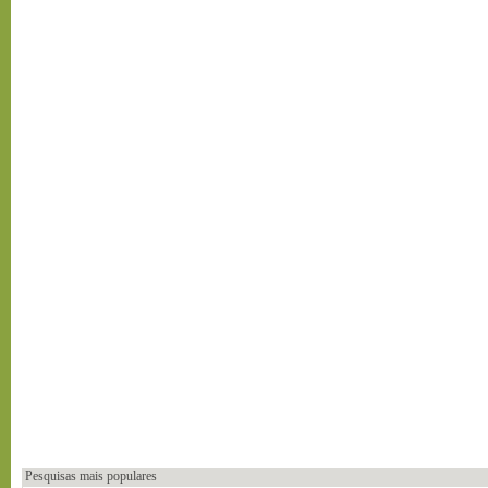
Pesquisas mais populares