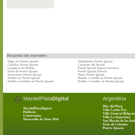
Búsquedas más importantes
Mapa de Puerto Iguazú
Alojamiento Puerto Iguazú
Cabañas Puerto Iguazu
Cataratas del Iguazú
Garganta del Diablo
Puerto Iguazú lugares turísticos
Fotos de Puerto Iguazú
Puerto Iguazú historia
Atracciones Puerto Iguazú
Tours Puerto Iguazú
Hoteles en Puerto Iguazú
Hoteles 1 estrella en Puerto Iguazú
Hoteles 4 estrellas en Puerto Iguazú
Hoteles 5 estrellas en Puerto Iguazú
MardelPlata
Digital
Argentina
Mar del Plata
MardelPlataDigital
Villa Carlos Paz
Publicite
Villa General Belgran
Contáctenos
Villa La Angostura
Desarrollo de Sitios Web
San Martín de los And
Guía de Cabañas
Puerto Iguazu