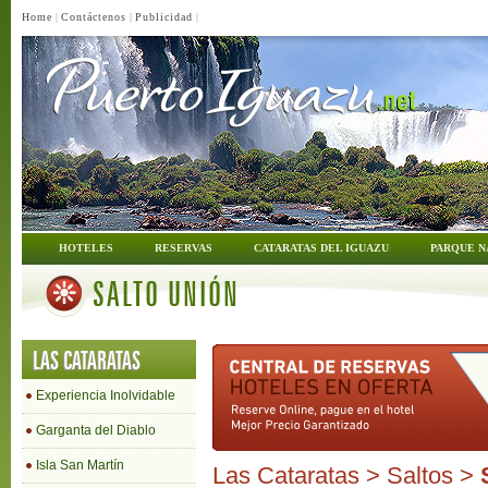
Home
|
Contáctenos
|
Publicidad
|
HOTELES
RESERVAS
CATARATAS DEL IGUAZU
PARQUE N
SALTO UNIÓN
LAS CATARATAS
Experiencia Inolvidable
Garganta del Diablo
Isla San Martín
Las Cataratas
>
Saltos
>